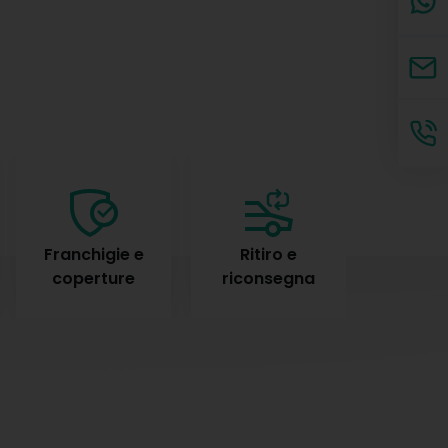
Franchigie e
Ritiro e
Duran
coperture
riconsegna
nole