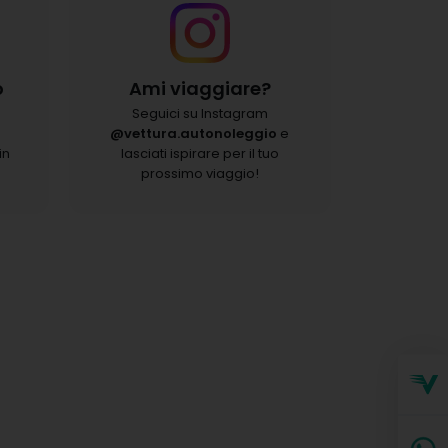
o
Ami viaggiare?
o
Seguici su Instagram
o
@vettura.autonoleggio
e
in
lasciati ispirare per il tuo
prossimo viaggio!