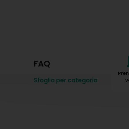
FAQ
Ritiro e
Durante il
Pren
Sfoglia per categoria
riconsegna
noleggio
v