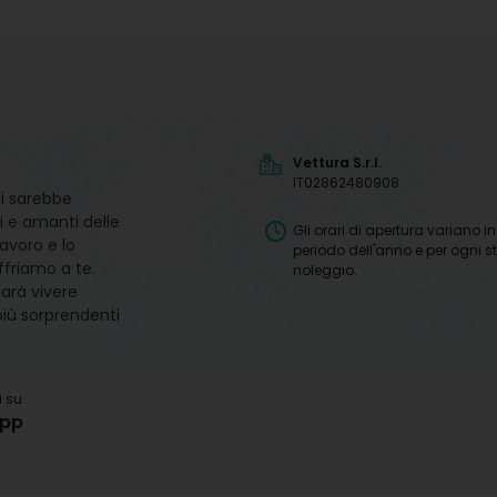
Vettura S.r.l.
IT02862480908
i sarebbe
i e amanti delle
Gli orari di apertura variano i
avoro e lo
periodo dell'anno e per ogni s
ffriamo a te.
noleggio.
farà vivere
più sorprendenti
i su
pp