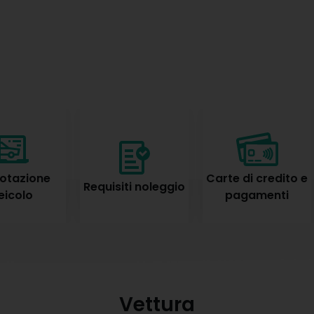
otazione
Carte di credito e
Requisiti noleggio
eicolo
pagamenti
Vettura