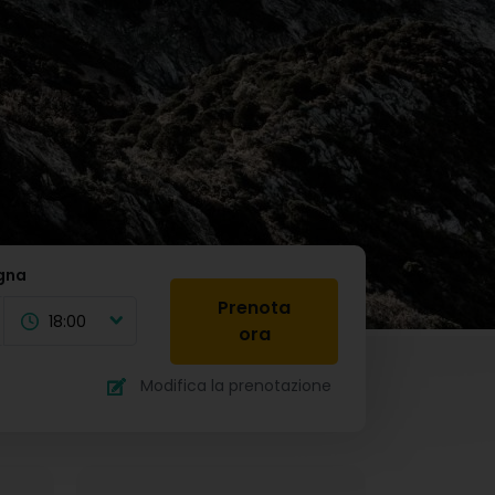
egna
Prenota
18:00
ora
Modifica la prenotazione